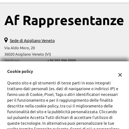
Salva
le
Af Rappresentanze
impostazioni
Sede di Asigliano Veneto
Via Aldo Moro, 20
36020 Asigliano Veneto (VI)
Telefono:
+39 392 996 0000
Email:
trattoriagricoli@gmail.com
Cookie policy
Indicazioni stradali
Questo sito e gli strumenti di terze parti in esso integrati
trattano dati personali (es. dati di navigazione o indirizzi IP) e
Dati fiscali:
fanno uso di Cookie, Pixel, Tags o altri identificatori necessari
Af Rappresentanze Srls
per il funzionamento e per il raggiungimento delle finalità
descritte nella cookie policy, tra cui il miglioramento delle
Via Aldo Moro, 20, Asigliano Veneto (VI)
funzionalità del sito e la pubblicità personalizzata. Cliccando
C.F/P.IVA:
04187200243
sul pulsante Accetta Tutti dichiari di accettare l'utilizzo di
Registro delle imprese:
VI
queste tecnologie. In alternativa puoi personalizzare le tue