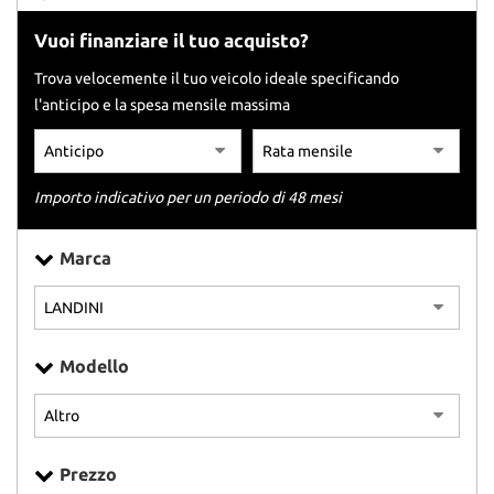
tracciamento
che
Vuoi finanziare il tuo acquisto?
adottiamo
per
Trova velocemente il tuo veicolo ideale specificando
offrire
l'anticipo e la spesa mensile massima
le
funzionalità
e
svolgere
Importo indicativo per un periodo di 48 mesi
le
attività
di
Marca
seguito
descritte.
Per
ottenere
maggiori
Modello
informazioni
sull'utilità
e
sul
funzionamento
Prezzo
di