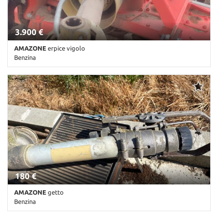
3.900 €
AMAZONE
erpice vigolo
Benzina
Km non disponibile • Cambio Altro • Antracite pastello
180 €
AMAZONE
getto
Benzina