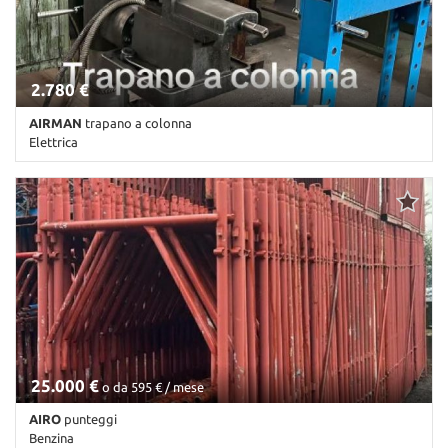
Salva
le
impostazioni
2.780 €
AIRMAN
trapano a colonna
Elettrica
Km non disponibile • Cambio Altro • Antracite pastello
25.000 €
o da 595 € / mese
AIRO
punteggi
Benzina