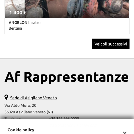
1.400 €
ANGELONI
aratro
Benzina
Km non disponibile • Cambio Altro • Antracite pastello
Veicoli successivi
Af Rappresentanze
Sede di Asigliano Veneto
Via Aldo Moro, 20
36020 Asigliano Veneto (VI)
Telefono:
+39 392 996 0000
Email:
trattoriagricoli@gmail.com
Cookie policy
Indicazioni stradali