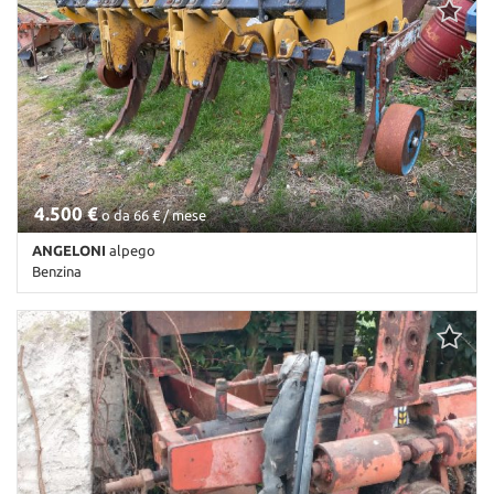
4.500 €
o da 66 € / mese
ANGELONI
alpego
Benzina
Km non disponibile • Cambio Altro • Antracite pastello