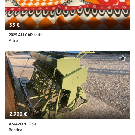
35 €
2025 ALLCAR
torta
Altro
1 Km • Cambio Manuale • Antracite pastello
2.900 €
AMAZONE
250
Benzina