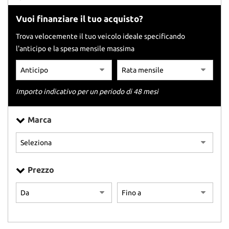
tracciamento
che
Vuoi finanziare il tuo acquisto?
adottiamo
per
Trova velocemente il tuo veicolo ideale specificando
offrire
l'anticipo e la spesa mensile massima
le
funzionalità
e
svolgere
Importo indicativo per un periodo di 48 mesi
le
attività
di
Marca
seguito
descritte.
Per
ottenere
maggiori
Prezzo
informazioni
sull'utilità
e
sul
funzionamento
di