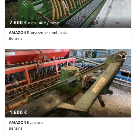
7.600 €
o da 146 € / mese
AMAZONE
amazzone combinata
Benzina
Km non disponibile • Cambio Altro • Antracite pastello
1.600 €
AMAZONE
carraro
Benzina