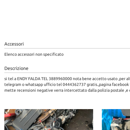
questi
strumenti
di
tracciamento
si
rimanda
alla
Accessori
cookie
policy.
Elenco accessori non specificato
Puoi
rivedere
Descrizione
e
modificare
si tel a ENDY FALDA TEL 3889960000 nota bene accetto usato ,per al
le
telegram o whatsapp ufficio tel 0444362737 gratis.,pagina faceboo
tue
mette recensioni negative verra intercettato dalla polizia postale ,e 
scelte
in
qualsiasi
momento.