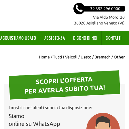
+39 392 996 0000
Via Aldo Moro, 20
36020 Asigliano Veneto (VI)
ACQUISTIAMO USATO
ASSISTENZA
DICONO DI NOI
CONTATTI
Home
/
Tutti I Veicoli
/
Usato
/
Bremach
/
Other
SCOPRI L'OFFERTA
PER AVERLA SUBITO TUA!
I nostri consulenti sono a tua disposizione:
Siamo
online su WhatsApp