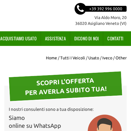
+39 392 996 0000
Via Aldo Moro, 20
36020 Asigliano Veneto (VI)
ACQUISTIAMO USATO
ASSISTENZA
DICONO DI NOI
CONTATTI
Home
/
Tutti I Veicoli
/
Usato
/
Iveco
/
Other
SCOPRI L'OFFERTA
PER AVERLA SUBITO TUA!
I nostri consulenti sono a tua disposizione:
Siamo
online su WhatsApp