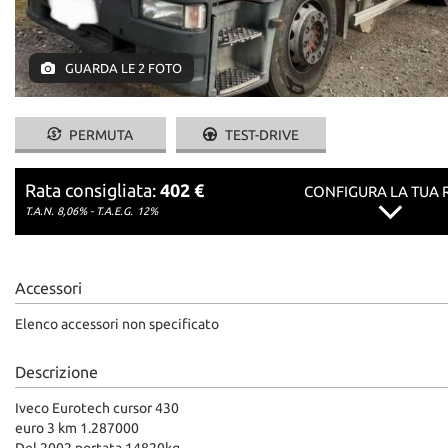
questi
strumenti
di
GUARDA LE 2 FOTO
tracciamento
si
rimanda
PERMUTA
TEST-DRIVE
alla
cookie
policy.
Rata consigliata:
402 €
CONFIGURA LA TUA 
Puoi
T.A.N. 8,06% - T.A.E.G.
12%
rivedere
e
modificare
le
Accessori
tue
scelte
Elenco accessori non specificato
in
qualsiasi
Descrizione
momento.
Iveco Eurotech cursor 430
euro 3 km 1.287000
Del 2002 portata 14820kg.