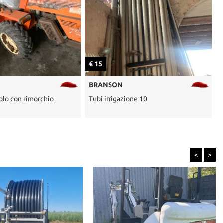
€ 15
€
BRANSON
olo con rimorchio
Tubi irrigazione 10
B
<
>