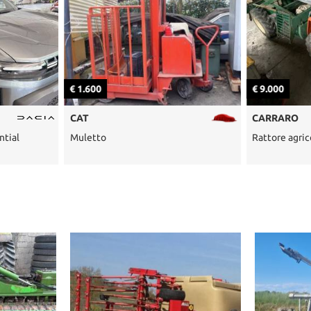
€ 1.600
€ 9.000
CAT
CARRARO
ntial
Muletto
Rattore agric