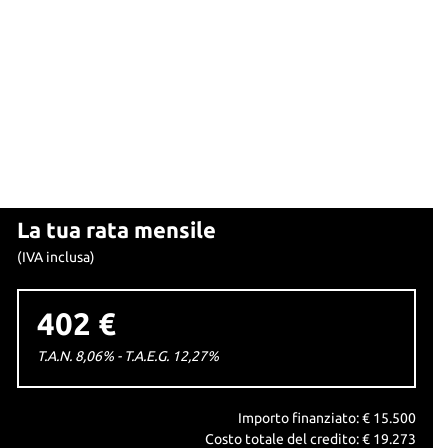
La tua rata mensile
(IVA inclusa)
402 €
T.A.N. 8,06% - T.A.E.G.
12,27
%
Importo finanziato: €
15.500
Costo totale del credito: €
19.273