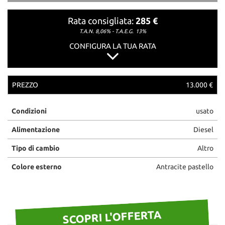
questi
strumenti
Rata consigliata:
285 €
di
T.A.N. 8,06% - T.A.E.G.
13%
tracciamento
CONFIGURA LA TUA RATA
si
rimanda
alla
cookie
PREZZO
13.000 €
policy.
Puoi
rivedere
Condizioni
usato
e
Alimentazione
Diesel
modificare
le
Tipo di cambio
Altro
tue
scelte
Colore esterno
Antracite pastello
in
qualsiasi
momento.
SCOPRI L'OFFERTA