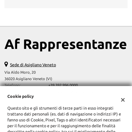
Af Rappresentanze
Sede di Asigliano Veneto
Via Aldo Moro, 20
36020 Asigliano Veneto (VI)
Telefono:
+39 392 996 0000
Email:
trattoriagricoli@gmail.com
Cookie policy
Indicazioni stradali
Questo sito e gli strumenti di terze parti in esso integrati
trattano dati personali (es. dati di navigazione o indirizzi IP) e
Dati fiscali:
fanno uso di Cookie, Pixel, Tags o altri identificatori necessari
Af Rappresentanze Srls
per il funzionamento e per il raggiungimento delle finalità
descritte nella cookie policy, tra cui il miglioramento delle
Via Aldo Moro, 20, Asigliano Veneto (VI)