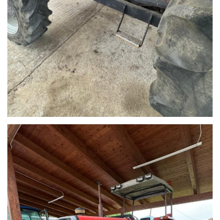
NON HAI
TROVATO
L'AUTO CHE
CERCHI?
Compila il modulo e
ti contatteremo
appena l'auto che