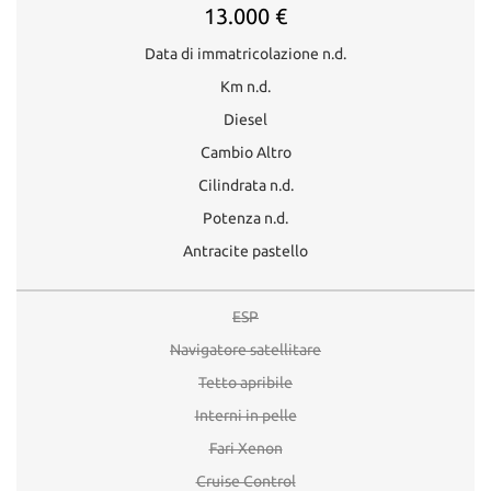
13.000 €
Data di immatricolazione n.d.
Km n.d.
Diesel
Cambio Altro
Cilindrata n.d.
Potenza n.d.
Antracite pastello
ESP
Navigatore satellitare
Tetto apribile
Interni in pelle
Fari Xenon
Cruise Control