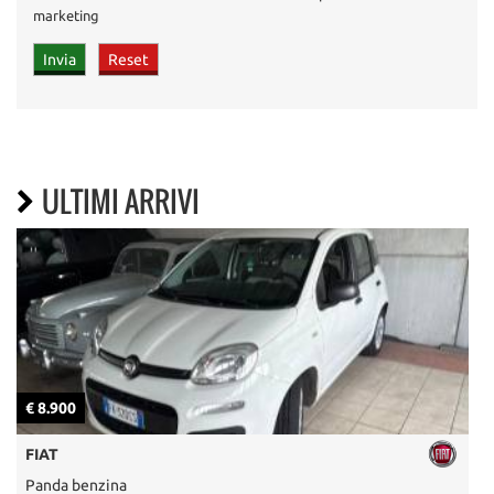
marketing
ULTIMI ARRIVI
€ 8.900
€
FIAT
Panda benzina
M