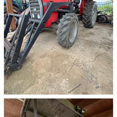
cerchi sarà
disponibile
Ho letto e accetto
l'informativa privacy
*
Acconsento al
trattamento dei miei
dati per finalità di
marketing
Invia