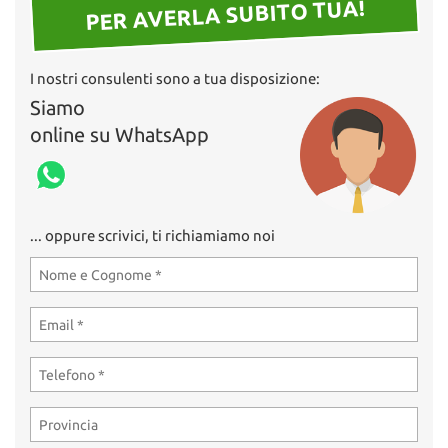
tta
PER AVERLA SUBITO TUA!
ti
I nostri consulenti sono a tua disposizione:
mpre
Cookie necessari
Siamo
litato
online su WhatsApp
Cookie delle preferenze
Cookie per il miglioramento dell'esperienza utente
... oppure scrivici, ti richiamiamo noi
Cookie analitici
Cookie di marketing
Leggi
la
cookie
policy