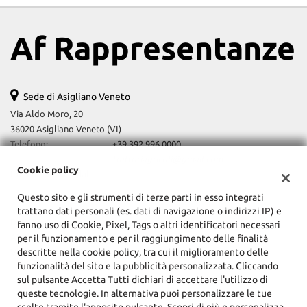
Salva
le
Af Rappresentanze
impostazioni
Sede di Asigliano Veneto
Via Aldo Moro, 20
36020 Asigliano Veneto (VI)
Telefono:
+39 392 996 0000
Email:
trattoriagricoli@gmail.com
Cookie policy
Indicazioni stradali
Questo sito e gli strumenti di terze parti in esso integrati
trattano dati personali (es. dati di navigazione o indirizzi IP) e
Dati fiscali:
fanno uso di Cookie, Pixel, Tags o altri identificatori necessari
Af Rappresentanze Srls
per il funzionamento e per il raggiungimento delle finalità
descritte nella cookie policy, tra cui il miglioramento delle
Via Aldo Moro, 20, Asigliano Veneto (VI)
funzionalità del sito e la pubblicità personalizzata. Cliccando
C.F/P.IVA:
04187200243
sul pulsante Accetta Tutti dichiari di accettare l'utilizzo di
Registro delle imprese:
VI
queste tecnologie. In alternativa puoi personalizzare le tue