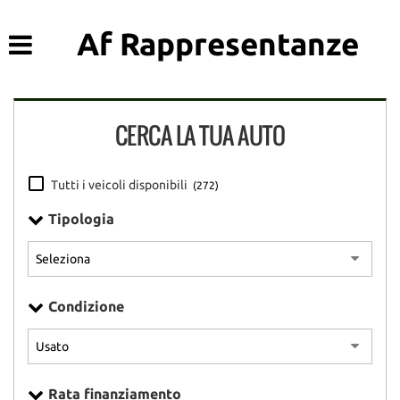
HOME
Le
Af Rappresentanze
tue
preferenze
LISTA VEICOLI
di
consenso
CERCA LA TUA AUTO
ACQUISTIAMO USATO
Il
seguente
pannello
ASSISTENZA
Tutti i veicoli disponibili
(272)
ti
consente
Tipologia
di
DICONO DI NOI
esprimere
le
tue
CONTATTI
preferenze
Condizione
di
consenso
alle
tecnologie
di
Rata finanziamento