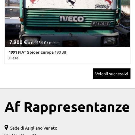
7.900 €
o da 154 € / mese
1991 FIAT Spider Europa
190 38
Diesel
540.000 Km • Cambio Manuale • Antracite pastello
Veicoli successivi
Af Rappresentanze
Sede di Asigliano Veneto