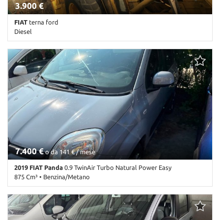
3.900 €
FIAT
terna ford
Diesel
Km non disponibile • Cambio Altro • Antracite pastello
7.400 €
o da 141 € / mese
2019 FIAT Panda
0.9 TwinAir Turbo Natural Power Easy
875 Cm³ • Benzina/Metano
189.000 Km • Cambio Manuale (5) • Antracite pastello • 5 Porte •
ABS • Airbag • Airbag Passeggero • Airbag testa • Autoradio •
Autoradio digitale • Cerchi in lega • Chiusura centralizzata •