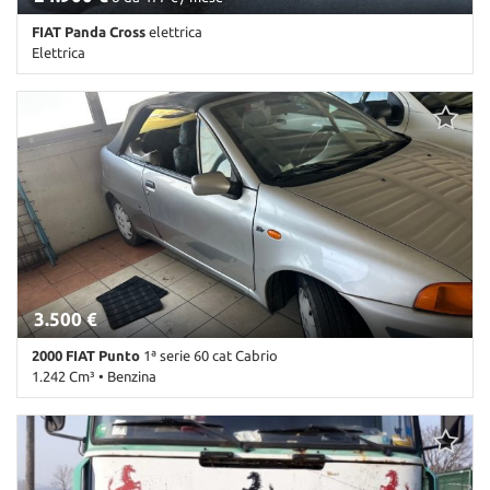
FIAT Panda Cross
elettrica
Elettrica
0 Km • Cambio Manuale • Antracite pastello
3.500 €
2000 FIAT Punto
1ª serie 60 cat Cabrio
1.242 Cm³ • Benzina
187.999 Km • Cambio Manuale (5) • Antracite pastello • 2 Porte •
Chiusura centralizzata • Controllo automatico clima •
Immobilizzatore elettronico • Servosterzo