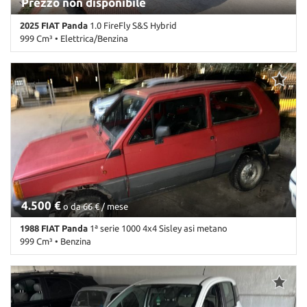
Prezzo non disponibile
2025 FIAT Panda
1.0 FireFly S&S Hybrid
999 Cm³ • Elettrica/Benzina
100.000 Km • Cambio Manuale (6) • Azzurro metallizzato • 5 Porte •
ABS • Airbag • Airbag Passeggero • Airbag testa • Alzacristalli
elettrici • Antifurto • Chiusura centralizzata • Climatizzatore •
Controllo trazione • ESP • Immobilizzatore elettronico •
Servosterzo
4.500 €
o da 66 € / mese
1988 FIAT Panda
1ª serie 1000 4x4 Sisley asi metano
999 Cm³ • Benzina
44.000 Km • Cambio Manuale (5) • Rosso pastello • 3 Porte