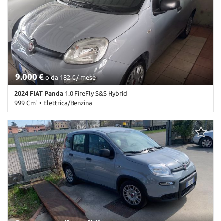
Climatizzatore • Controllo trazione • ESP • Immobilizzatore
elettronico • Servosterzo
9.000 €
o da 182 € / mese
2024 FIAT Panda
1.0 FireFly S&S Hybrid
999 Cm³ • Elettrica/Benzina
49.000 Km • Cambio Manuale (6) • Antracite pastello • 5 Porte •
ABS • Airbag • Airbag Passeggero • Airbag testa • Antifurto •
Autoradio • Autoradio digitale • Bluetooth • Chiusura centralizzata
• Climatizzatore • Controllo trazione • ESP • Immobilizzatore
elettronico • Servosterzo