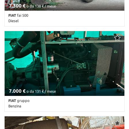
7.300 €
o da 138 € / mese
FIAT
fai 500
Diesel
Km non disponibile • Cambio Altro • Antracite pastello
7.000 €
o da 131 € / mese
FIAT
gruppo
Benzina
Km non disponibile • Cambio Altro • Antracite pastello