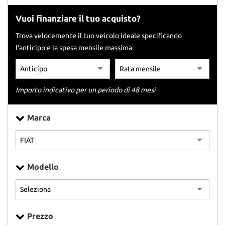
tracciamento
che
Vuoi finanziare il tuo acquisto?
adottiamo
per
Trova velocemente il tuo veicolo ideale specificando
offrire
l'anticipo e la spesa mensile massima
le
funzionalità
e
svolgere
Importo indicativo per un periodo di 48 mesi
le
attività
di
Marca
seguito
descritte.
Per
ottenere
maggiori
Modello
informazioni
sull'utilità
e
sul
funzionamento
Prezzo
di