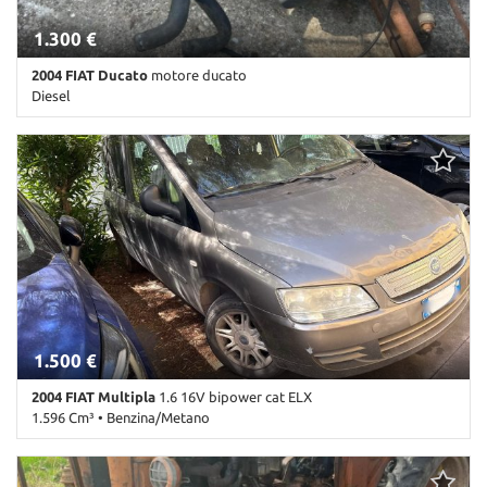
1.300 €
2004 FIAT Ducato
motore ducato
Diesel
98.000 Km • Cambio Manuale • Antracite pastello
1.500 €
2004 FIAT Multipla
1.6 16V bipower cat ELX
1.596 Cm³ • Benzina/Metano
239.999 Km • Cambio Manuale (5) • Antracite pastello • 5 Porte •
ABS • Airbag • Airbag laterali • Airbag Passeggero • Airbag testa •