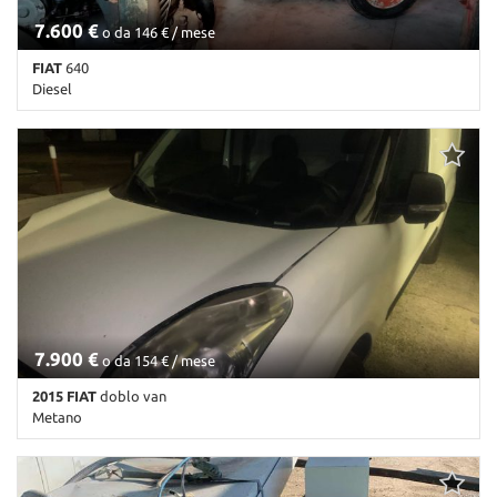
7.600 €
o da 146 € / mese
FIAT
640
Diesel
Km non disponibile • Cambio Altro • Antracite pastello
7.900 €
o da 154 € / mese
2015 FIAT
doblo van
Metano
100 Km • Cambio Manuale • Bianco pastello