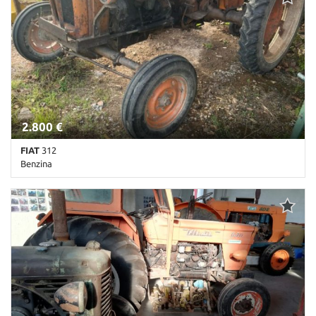
Chiusura centralizzata • Climatizzatore • Fendinebbia •
Immobilizzatore elettronico • Regolazione elettrica sedili • Sensori
di parcheggio posteriori • Servosterzo • Specchietti laterali
elettrici
2.800 €
FIAT
312
Benzina
Km non disponibile • Cambio Altro • Antracite pastello