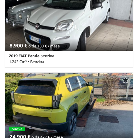
8.900 €
o da 180 € / mese
2019 FIAT Panda
benzina
1.242 Cm³ • Benzina
110.000 Km • Cambio Manuale (5) • Antracite pastello • 5 Porte •
ABS • Airbag • Airbag laterali • Airbag Passeggero • Airbag testa •
Autoradio • Autoradio digitale • Bluetooth • Chiusura centralizzata
• Climatizzatore • Controllo trazione • ESP • Fendinebbia •
Immobilizzatore elettronico • Servosterzo • Specchietti laterali
elettrici
nuova
24.900 €
o da 477 € / mese