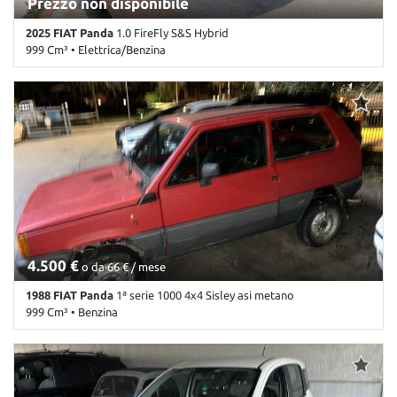
Prezzo non disponibile
2025 FIAT Panda
1.0 FireFly S&S Hybrid
999 Cm³ • Elettrica/Benzina
100.000 Km • Cambio Manuale (6) • Azzurro metallizzato • 5 Porte •
ABS • Airbag • Airbag Passeggero • Airbag testa • Alzacristalli
elettrici • Antifurto • Chiusura centralizzata • Climatizzatore •
Controllo trazione • ESP • Immobilizzatore elettronico •
Servosterzo
4.500 €
o da 66 € / mese
1988 FIAT Panda
1ª serie 1000 4x4 Sisley asi metano
999 Cm³ • Benzina
44.000 Km • Cambio Manuale (5) • Rosso pastello • 3 Porte