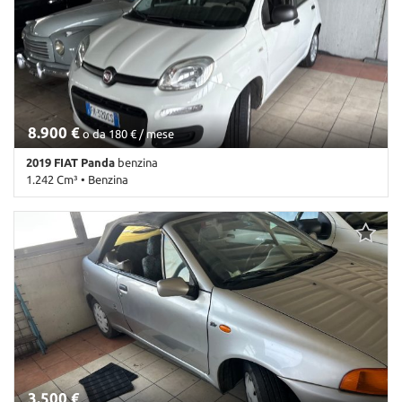
8.900 €
o da 180 € / mese
2019 FIAT Panda
benzina
1.242 Cm³ • Benzina
110.000 Km • Cambio Manuale (5) • Antracite pastello • 5 Porte •
ABS • Airbag • Airbag laterali • Airbag Passeggero • Airbag testa •
Autoradio • Autoradio digitale • Bluetooth • Chiusura centralizzata
• Climatizzatore • Controllo trazione • ESP • Fendinebbia •
Immobilizzatore elettronico • Servosterzo • Specchietti laterali
elettrici
3.500 €