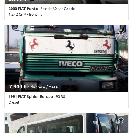
2000 FIAT Punto
1ª serie 60 cat Cabrio
1.242 Cm³ • Benzina
187.999 Km • Cambio Manuale (5) • Antracite pastello • 2 Porte •
Chiusura centralizzata • Controllo automatico clima •
Immobilizzatore elettronico • Servosterzo
7.900 €
o da 154 € / mese
1991 FIAT Spider Europa
190 38
Diesel
540.000 Km • Cambio Manuale • Antracite pastello