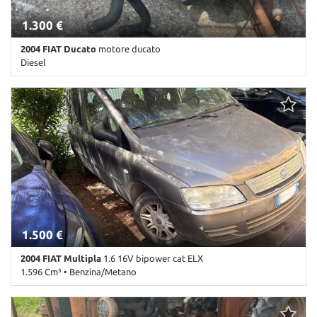
1.300 €
2004 FIAT Ducato
motore ducato
Diesel
98.000 Km • Cambio Manuale • Antracite pastello
1.500 €
2004 FIAT Multipla
1.6 16V bipower cat ELX
1.596 Cm³ • Benzina/Metano
239.999 Km • Cambio Manuale (5) • Antracite pastello • 5 Porte •
ABS • Airbag • Airbag laterali • Airbag Passeggero • Airbag testa •