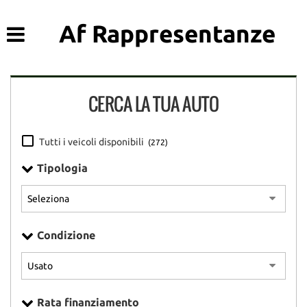
HOME
Le
Af Rappresentanze
tue
preferenze
LISTA VEICOLI
di
consenso
CERCA LA TUA AUTO
ACQUISTIAMO USATO
Il
seguente
pannello
ASSISTENZA
Tutti i veicoli disponibili
(272)
ti
consente
Tipologia
di
DICONO DI NOI
esprimere
le
tue
CONTATTI
preferenze
Condizione
di
consenso
alle
tecnologie
di
Rata finanziamento