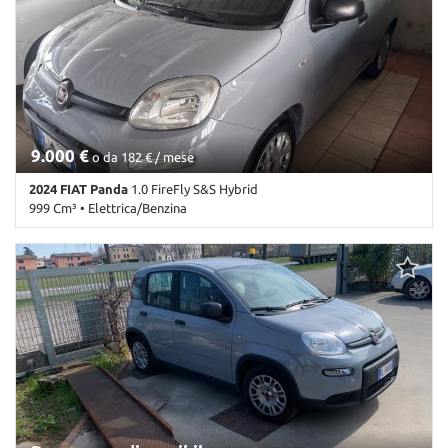
Climatizzatore • Controllo trazione • ESP • Immobilizzatore
elettronico • Servosterzo
9.000 €
o da 182 € / mese
2024 FIAT Panda
1.0 FireFly S&S Hybrid
999 Cm³ • Elettrica/Benzina
49.000 Km • Cambio Manuale (6) • Antracite pastello • 5 Porte •
ABS • Airbag • Airbag Passeggero • Airbag testa • Antifurto •
Autoradio • Autoradio digitale • Bluetooth • Chiusura centralizzata
• Climatizzatore • Controllo trazione • ESP • Immobilizzatore
elettronico • Servosterzo