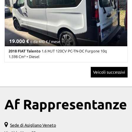
19.000 €
o da 440 € / mese
2018 FIAT Talento
1.6 MJT 120CV PC-TN-DC Furgone 10q
1.598 Cm³ • Diesel
132.000 Km • Cambio Manuale (6) • Bianco pastello • 4 Porte • ABS
Veicoli successivi
• Airbag • Antifurto • Bracciolo • Controllo trazione • ESP • Frenata
d'emergenza assistita • Immobilizzatore elettronico • Servosterzo
• Specchietti laterali elettrici
Af Rappresentanze
Sede di Asigliano Veneto