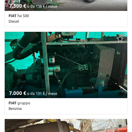
7.300 €
o da 138 € / mese
FIAT
fai 500
Diesel
Km non disponibile • Cambio Altro • Antracite pastello
7.000 €
o da 131 € / mese
FIAT
gruppo
Benzina
Km non disponibile • Cambio Altro • Antracite pastello