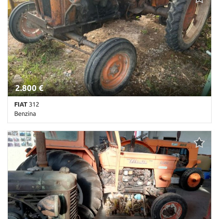
Chiusura centralizzata • Climatizzatore • Fendinebbia •
Immobilizzatore elettronico • Regolazione elettrica sedili • Sensori
di parcheggio posteriori • Servosterzo • Specchietti laterali
elettrici
2.800 €
FIAT
312
Benzina
Km non disponibile • Cambio Altro • Antracite pastello