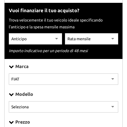
tracciamento
che
Vuoi finanziare il tuo acquisto?
adottiamo
per
Trova velocemente il tuo veicolo ideale specificando
offrire
l'anticipo e la spesa mensile massima
le
funzionalità
e
svolgere
Importo indicativo per un periodo di 48 mesi
le
attività
di
Marca
seguito
descritte.
Per
ottenere
maggiori
Modello
informazioni
sull'utilità
e
sul
funzionamento
Prezzo
di