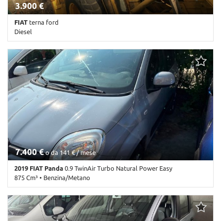
3.900 €
FIAT
terna ford
Diesel
Km non disponibile • Cambio Altro • Antracite pastello
7.400 €
o da 141 € / mese
2019 FIAT Panda
0.9 TwinAir Turbo Natural Power Easy
875 Cm³ • Benzina/Metano
189.000 Km • Cambio Manuale (5) • Antracite pastello • 5 Porte •
ABS • Airbag • Airbag Passeggero • Airbag testa • Autoradio •
Autoradio digitale • Cerchi in lega • Chiusura centralizzata •