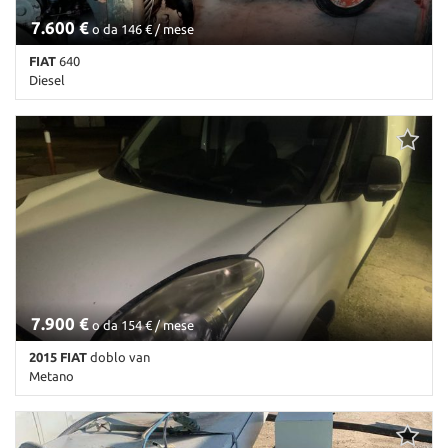
7.600 €
o da 146 € / mese
FIAT
640
Diesel
Km non disponibile • Cambio Altro • Antracite pastello
7.900 €
o da 154 € / mese
2015 FIAT
doblo van
Metano
100 Km • Cambio Manuale • Bianco pastello