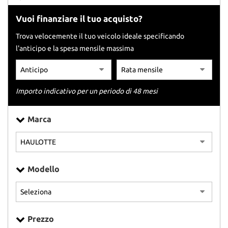
tracciamento
che
Vuoi finanziare il tuo acquisto?
adottiamo
per
Trova velocemente il tuo veicolo ideale specificando
offrire
l'anticipo e la spesa mensile massima
le
funzionalità
e
svolgere
Importo indicativo per un periodo di 48 mesi
le
attività
di
Marca
seguito
descritte.
Per
ottenere
maggiori
Modello
informazioni
sull'utilità
e
sul
funzionamento
Prezzo
di