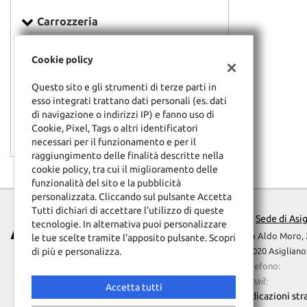
tta
ti
Carrozzeria
Elevatore - A forche
(2)
Cookie policy
mpre
Cookie necessari
Alimentazione
litato
Questo sito e gli strumenti di terze parti in
esso integrati trattano dati personali (es. dati
Benzina
(1)
Cookie delle preferenze
di navigazione o indirizzi IP) e fanno uso di
Diesel
(1)
Cookie, Pixel, Tags o altri identificatori
necessari per il funzionamento e per il
Cookie per il miglioramento dell'esperienza utente
raggiungimento delle finalità descritte nella
cookie policy, tra cui il miglioramento delle
Cookie analitici
funzionalità del sito e la pubblicità
personalizzata. Cliccando sul pulsante Accetta
Tutti dichiari di accettare l'utilizzo di queste
Cookie di marketing
Af Rappresentanze
Sede di Asi
tecnologie. In alternativa puoi personalizzare
Via Aldo Moro, 
le tue scelte tramite l'apposito pulsante. Scopri
Leggi
36020 Asigliano
di più e personalizza.
la
Telefono:
cookie
Email:
policy
Accetta tutti
Indicazioni str