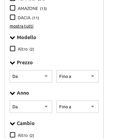
questi
AMAZONE
(13)
strumenti
DACIA
(11)
di
tracciamento
mostra tutti
si
Modello
rimanda
alla
Altro
cookie
(2)
policy.
Puoi
Prezzo
rivedere
e
modificare
le
Anno
tue
scelte
in
qualsiasi
momento.
Cambio
Altro
(2)