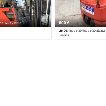
800 €
da 376 € / mese
LINDE
linde e 20 linde e 20 alzata lib
Benzina
ibile • Cambio Altro • Orange
Km non disponibile • Cambio Altro
pastello