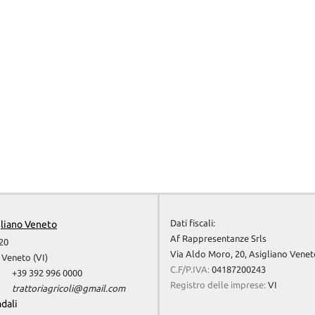
Dati fiscali:
gliano Veneto
Af Rappresentanze Srls
20
Via Aldo Moro, 20, Asigliano Venet
 Veneto (VI)
C.F/P.IVA:
04187200243
+39 392 996 0000
Registro delle imprese:
VI
trattoriagricoli@gmail.com
adali