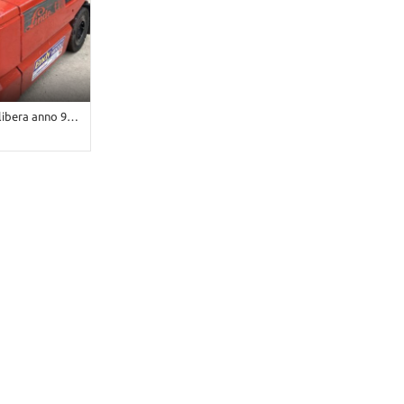
era anno 99 3 ru
 • Antracite