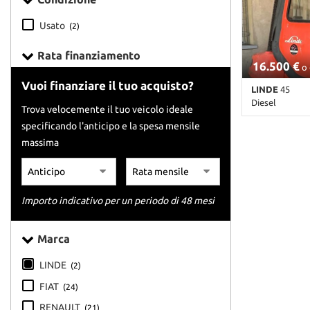
tracciamento
che
Usato
(2)
adottiamo
per
Rata finanziamento
offrire
16.500 €
o 
le
Vuoi finanziare il tuo acquisto?
funzionalità
LINDE
45
e
Diesel
Trova velocemente il tuo veicolo ideale
svolgere
specificando l'anticipo e la spesa mensile
Km non dispon
le
pastello
massima
attività
di
seguito
descritte.
Per
Importo indicativo per un periodo di 48 mesi
ottenere
maggiori
Marca
informazioni
sull'utilità
LINDE
(2)
e
sul
FIAT
(24)
funzionamento
RENAULT
(21)
di