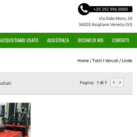
+39 392 996 0000
Via Aldo Moro, 20
36020 Asigliano Veneto (VI)
ACQUISTIAMO USATO
ASSISTENZA
DICONO DI NOI
CONTATTI
Home
/
Tutti I Veicoli
/
Linde
Pagina:
1 di 1
sultati