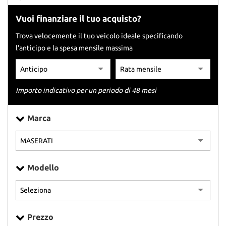
tracciamento
che
Vuoi finanziare il tuo acquisto?
adottiamo
per
Trova velocemente il tuo veicolo ideale specificando
offrire
l'anticipo e la spesa mensile massima
le
funzionalità
e
svolgere
Importo indicativo per un periodo di 48 mesi
le
attività
di
Marca
seguito
descritte.
Per
ottenere
maggiori
Modello
informazioni
sull'utilità
e
sul
funzionamento
Prezzo
di