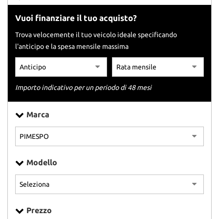
tracciamento
che
Vuoi finanziare il tuo acquisto?
adottiamo
per
Trova velocemente il tuo veicolo ideale specificando
offrire
l'anticipo e la spesa mensile massima
le
funzionalità
e
svolgere
Importo indicativo per un periodo di 48 mesi
le
attività
di
Marca
seguito
descritte.
Per
ottenere
maggiori
Modello
informazioni
sull'utilità
e
sul
funzionamento
Prezzo
di