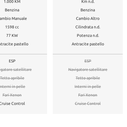
1.000 KM
Km n.d.
Benzina
Benzina
ambio Manuale
Cambio Altro
1598 cc
Cilindrata n.d.
77 KW
Potenza n.d.
tracite pastello
Antracite pastello
ESP
ESP
gatore satellitare
Navigatore satellitare
Tetto apribile
Tetto apribile
Interni in pelle
Interni in pelle
Fari Xenon
Fari Xenon
Cruise Control
Cruise Control