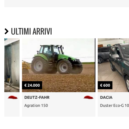
ULTIMI ARRIVI
€ 24.000
€ 600
DEUTZ-FAHR
DACIA
Agration 150
Duster Eco-G 100 CV Esse