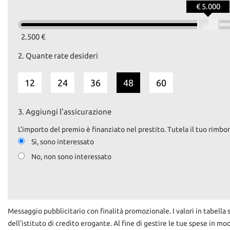
tta
€ 5.000
ti
2.500 €
mpre
Cookie necessari
2.
Quante rate desideri
litato
12
24
36
48
60
Cookie delle preferenze
Cookie per il miglioramento dell'esperienza utente
3.
Aggiungi l'assicurazione
L'importo del premio è finanziato nel prestito. Tutela il tuo rimbor
Cookie analitici
Si, sono interessato
No, non sono interessato
Cookie di marketing
Messaggio pubblicitario con finalità promozionale. I valori in tabella 
dell'istituto di credito erogante. Al fine di gestire le tue spese in mo