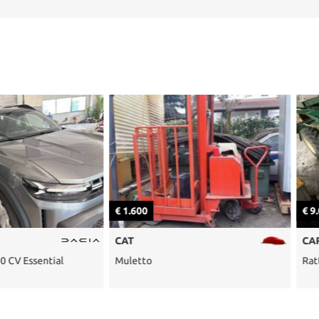
€ 1.600
€ 9.000
CAT
CARRARO
ntial
Muletto
Rattore agric