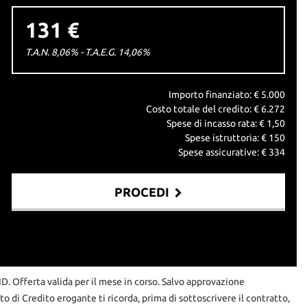
131 €
T.A.N. 8,06% - T.A.E.G.
14,06
%
Importo finanziato: €
5.000
Costo totale del credito: €
6.272
Spese di incasso rata: €
1,50
Spese istruttoria: €
150
Spese assicurative: €
334
PROCEDI
RID. Offerta valida per il mese in corso. Salvo approvazione
uto di Credito erogante ti ricorda, prima di sottoscrivere il contratto,