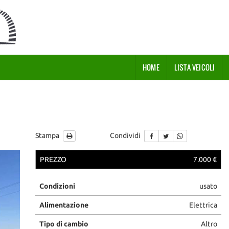
HOME
LISTA VEICOLI
Stampa
Condividi
PREZZO
7.000 €
Condizioni
usato
Alimentazione
Elettrica
Tipo di cambio
Altro