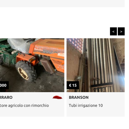
<
>
€ 15
€
BRANSON
olo con rimorchio
Tubi irrigazione 10
B