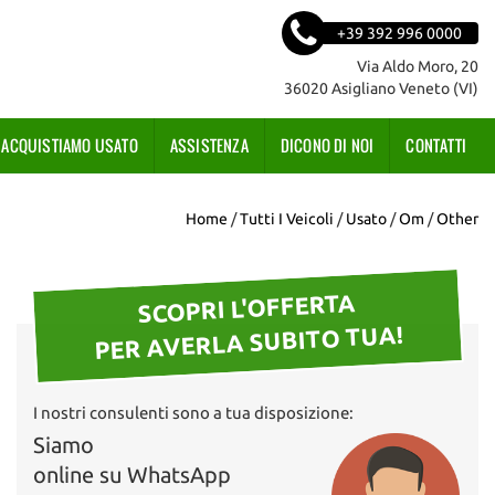
+39 392 996 0000
Via Aldo Moro, 20
36020 Asigliano Veneto (VI)
ACQUISTIAMO USATO
ASSISTENZA
DICONO DI NOI
CONTATTI
Home
/
Tutti I Veicoli
/
Usato
/
Om
/
Other
SCOPRI L'OFFERTA
PER AVERLA SUBITO TUA!
I nostri consulenti sono a tua disposizione:
Siamo
online su WhatsApp