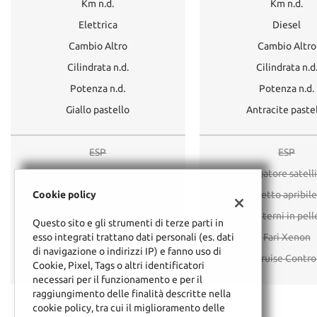
Km n.d.
Km n.d.
Elettrica
Diesel
Cambio Altro
Cambio Altro
Cilindrata n.d.
Cilindrata n.d
Potenza n.d.
Potenza n.d.
Giallo pastello
Antracite paste
ESP
ESP
Navigatore satellitare
Navigatore satell
Cookie policy
Tetto apribile
Tetto apribil
Interni in pelle
Interni in pell
Questo sito e gli strumenti di terze parti in
esso integrati trattano dati personali (es. dati
Fari Xenon
Fari Xenon
di navigazione o indirizzi IP) e fanno uso di
Cruise Control
Cruise Contro
Cookie, Pixel, Tags o altri identificatori
necessari per il funzionamento e per il
raggiungimento delle finalità descritte nella
cookie policy, tra cui il miglioramento delle