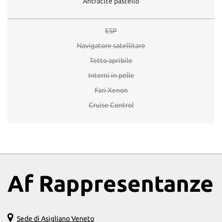
Antracite pastello
ESP
Navigatore satellitare
Tetto apribile
Interni in pelle
Fari Xenon
Cruise Control
Af Rappresentanze
Sede di Asigliano Veneto