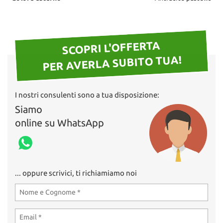
questi
strumenti
di
tracciamento
SCOPRI L'OFFERTA
si
PER AVERLA SUBITO TUA!
rimanda
alla
cookie
policy.
I nostri consulenti sono a tua disposizione:
Puoi
Siamo
rivedere
e
online su WhatsApp
modificare
le
tue
scelte
in
... oppure scrivici, ti richiamiamo noi
qualsiasi
momento.