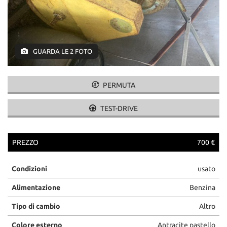
tracciamento
che
adottiamo
per
offrire
GUARDA LE 2 FOTO
le
funzionalità
e
svolgere
PERMUTA
le
attività
TEST-DRIVE
di
seguito
descritte.
PREZZO
700 €
Per
ottenere
maggiori
Condizioni
usato
informazioni
sull'utilità
Alimentazione
Benzina
e
Tipo di cambio
Altro
sul
funzionamento
Colore esterno
Antracite pastello
di