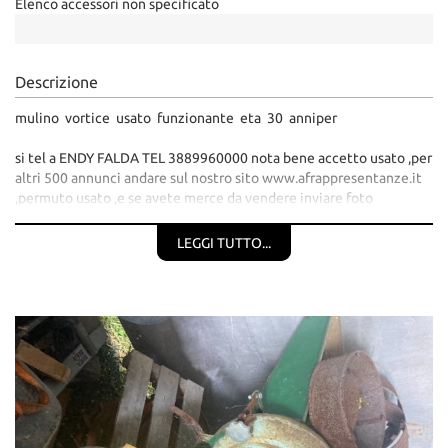
Elenco accessori non specificato
Salva
le
impostazioni
Descrizione
mulino vortice usato funzionante eta 30 anniper
si tel a ENDY FALDA TEL 3889960000 nota bene accetto usato ,per
altri 500 annunci andare sul nostro sito www.afrappresentanze.it
,permuto usato ,e se avete merce da vendere inviare foto
3889960000 telegram o whatsapp ufficio tel 0444362737
gratis.,pagina facebook wwwendyrappresentanze.com mettete
LEGGI TUTTO...
annunci li gratis con iscrizione gratis OPPURE email
trattoriagricoli@gmail.com Nota bene chi mette recensioni
negative verra intercettato dalla polizia postale ,e chiesto i danni
aziendali con legali educazione al primo posto