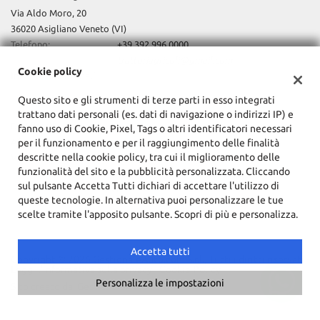
Via Aldo Moro, 20
36020 Asigliano Veneto (VI)
Telefono:
+39 392 996 0000
Email:
trattoriagricoli@gmail.com
Cookie policy
Indicazioni stradali
Questo sito e gli strumenti di terze parti in esso integrati
trattano dati personali (es. dati di navigazione o indirizzi IP) e
Dati fiscali:
fanno uso di Cookie, Pixel, Tags o altri identificatori necessari
Af Rappresentanze Srls
per il funzionamento e per il raggiungimento delle finalità
descritte nella cookie policy, tra cui il miglioramento delle
Via Aldo Moro, 20, Asigliano Veneto (VI)
funzionalità del sito e la pubblicità personalizzata. Cliccando
C.F/P.IVA:
04187200243
sul pulsante Accetta Tutti dichiari di accettare l'utilizzo di
Registro delle imprese:
VI
queste tecnologie. In alternativa puoi personalizzare le tue
scelte tramite l'apposito pulsante. Scopri di più e personalizza.
Accetta tutti
Copyright © 2026 GestionaleAuto.com S.r.l., Tutti i diritti riservati -
Leggi l'informativa sulla privacy
-
Cookie Policy
Personalizza le impostazioni
Sito creato da:
GestionaleAuto.com