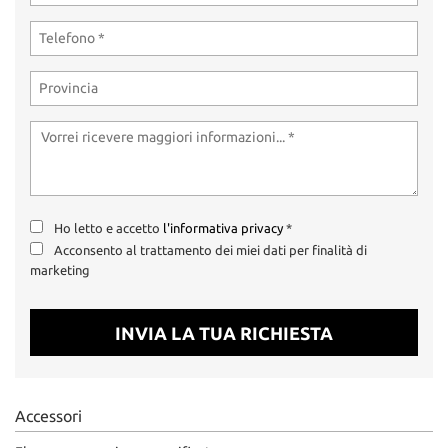
tta
ti
mpre
Cookie necessari
litato
Cookie delle preferenze
Cookie per il miglioramento dell'esperienza utente
Ho letto e accetto
l'informativa privacy
*
Cookie analitici
Acconsento al trattamento dei miei dati per finalità di
marketing
Cookie di marketing
INVIA LA TUA RICHIESTA
Leggi
la
cookie
Accessori
policy