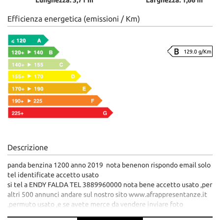
Efficienza energetica (emissioni / Km)
129.0 g/Km
Descrizione
panda benzina 1200 anno 2019 nota benenon rispondo email solo
tel identificate accetto usato
si tel a ENDY FALDA TEL 3889960000 nota bene accetto usato ,per
altri 500 annunci andare sul nostro sito www.afrappresentanze.it
,permuto usato ,e se avete merce da vendere inviare foto
3889960000 telegram o whatsapp ufficio tel 0444362737