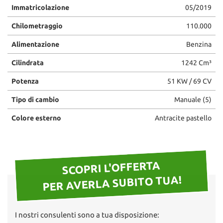
Immatricolazione
05/2019
questi
strumenti
Chilometraggio
110.000
di
tracciamento
Alimentazione
Benzina
si
rimanda
Cilindrata
1242 Cm³
alla
cookie
Potenza
51 KW / 69 CV
policy.
Puoi
Tipo di cambio
Manuale (5)
rivedere
Colore esterno
Antracite pastello
e
modificare
le
tue
scelte
SCOPRI L'OFFERTA
in
PER AVERLA SUBITO TUA!
qualsiasi
momento.
I nostri consulenti sono a tua disposizione: