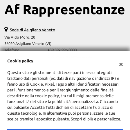
Af Rappresentanze
Sede di Asigliano Veneto
Via Aldo Moro, 20
36020 Asigliano Veneto (VI)
Telefono:
+39 392 996 0000
Email:
trattoriagricoli@gmail.com
Cookie policy
Indicazioni stradali
Questo sito e gli strumenti di terze parti in esso integrati
trattano dati personali (es. dati di navigazione o indirizzi IP) e
Dati fiscali:
fanno uso di Cookie, Pixel, Tags o altri identificatori necessari
Af Rappresentanze Srls
per il funzionamento e per il raggiungimento delle finalità
descritte nella cookie policy, tra cui il miglioramento delle
Via Aldo Moro, 20, Asigliano Veneto (VI)
funzionalità del sito e la pubblicità personalizzata. Cliccando
C.F/P.IVA:
04187200243
sul pulsante Accetta Tutti dichiari di accettare l'utilizzo di
Registro delle imprese:
VI
queste tecnologie. In alternativa puoi personalizzare le tue
scelte tramite l'apposito pulsante. Scopri di più e personalizza.