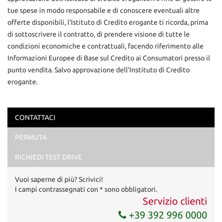
tue spese in modo responsabile e di conoscere eventuali altre
offerte disponibili, l'Istituto di Credito erogante ti ricorda, prima
di sottoscrivere il contratto, di prendere visione di tutte le
condizioni economiche e contrattuali, facendo riferimento alle
Informazioni Europee di Base sul Credito ai Consumatori presso il
punto vendita. Salvo approvazione dell'Instituto di Credito
erogante.
CONTATTACI
Ho letto e accetto
l'informativa privacy
*
PERMUTA
Acconsento al trattamento dei miei dati per finalità di
marketing
RICHIEDI TEST DRIVE
Invia la tua richiesta
Vuoi saperne di più? Scrivici!
I campi contrassegnati con * sono obbligatori.
Servizio clienti
+39 392 996 0000