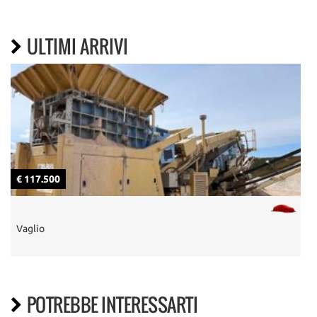
ULTIMI ARRIVI
€ 117.500
€
Vaglio
E
POTREBBE INTERESSARTI