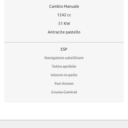
Cambio Manuale
1242 cc
51 KW
Antracite pastello
ESP
Navigatore satellitare
Tetto apribile
Interni in pelle
Fari Xenon
Cruise Control