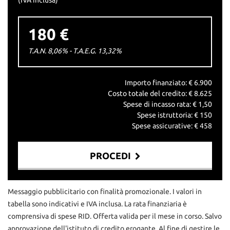
(IVA inclusa)
180 €
T.A.N. 8,06% - T.A.E.G.
13,32
%
Importo finanziato: €
6.900
Costo totale del credito: €
8.625
Spese di incasso rata: €
1,50
Spese istruttoria: €
150
Spese assicurative: €
458
PROCEDI
Contattaci
Messaggio pubblicitario con finalità promozionale. I valori in
tabella sono indicativi e IVA inclusa. La rata finanziaria è
comprensiva di spese RID. Offerta valida per il mese in corso. Salvo
approvazione dell'istituto di credito erogante. Al fine di gestire le